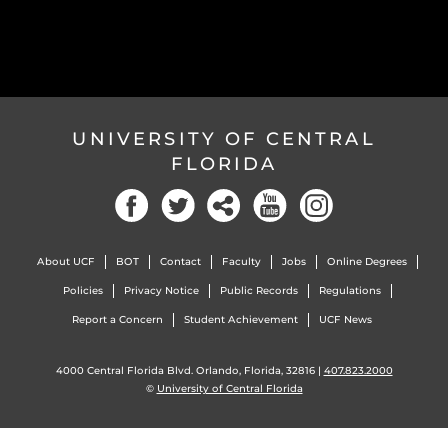
UNIVERSITY OF CENTRAL
FLORIDA
About UCF
BOT
Contact
Faculty
Jobs
Online Degrees
Policies
Privacy Notice
Public Records
Regulations
Report a Concern
Student Achievement
UCF News
4000 Central Florida Blvd. Orlando, Florida, 32816 |
407.823.2000
©
University of Central Florida