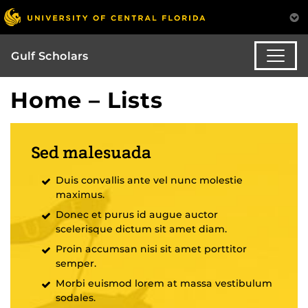
Gulf Scholars
Home – Lists
Sed malesuada
Duis convallis ante vel nunc molestie
maximus.
Donec et purus id augue auctor
scelerisque dictum sit amet diam.
Proin accumsan nisi sit amet porttitor
semper.
Morbi euismod lorem at massa vestibulum
sodales.