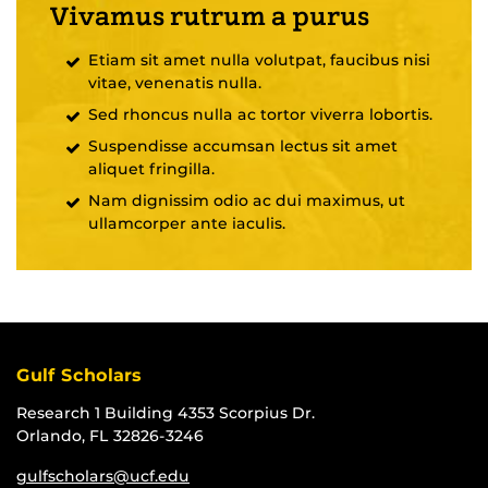
Vivamus rutrum a purus
Etiam sit amet nulla volutpat, faucibus nisi
vitae, venenatis nulla.
Sed rhoncus nulla ac tortor viverra lobortis.
Suspendisse accumsan lectus sit amet
aliquet fringilla.
Nam dignissim odio ac dui maximus, ut
ullamcorper ante iaculis.
Gulf Scholars
Research 1 Building 4353 Scorpius Dr.
Orlando, FL 32826-3246
gulfscholars@ucf.edu